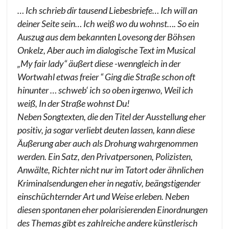
… Ich schrieb dir tausend Liebesbriefe… Ich will an
deiner Seite sein… Ich weiß wo du wohnst…. So ein
Auszug aus dem bekannten Lovesong der Böhsen
Onkelz, Aber auch im dialogische Text im Musical
„My fair lady“ äußert diese -wenngleich in der
Wortwahl etwas freier “ Ging die Straße schon oft
hinunter … schweb‘ ich so oben irgenwo, Weil ich
weiß, In der Straße wohnst Du!
Neben Songtexten, die den Titel der Ausstellung eher
positiv, ja sogar verliebt deuten lassen, kann diese
Äußerung aber auch als Drohung wahrgenommen
werden. Ein Satz, den Privatpersonen, Polizisten,
Anwälte, Richter nicht nur im Tatort oder ähnlichen
Kriminalsendungen eher in negativ, beängstigender
einschüchternder Art und Weise erleben. Neben
diesen spontanen eher polarisierenden Einordnungen
des Themas gibt es zahlreiche andere künstlerisch